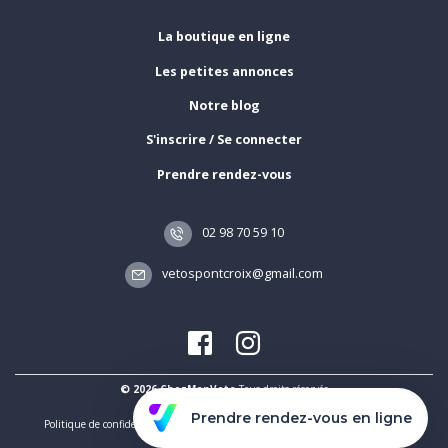
La boutique en ligne
Les petites annonces
Notre blog
S'inscrire / Se connecter
Prendre rendez-vous
02 98 70 59 10
vetospontcroix@gmail.com
© 2026 ChezMonVeto
Tous droits réservés
Prendre rendez-vous en ligne
Politique de confidentialité et de traitement des données
Mentions légales
Plan du site