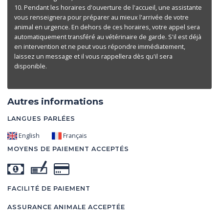
10. Pendant les horaires d'ouverture de l'accueil, une assistante
vous renseignera pour préparer au mieux l'arrivée de votre
animal en urgence. En dehors de ces horaires, votre appel sera
automatiquement transféré au vétérinaire de garde. S'il est déjà
en intervention et ne peut vous répondre immédiatement,
laissez un message et il vous rappellera dès qu'il sera
disponible.
Autres informations
LANGUES PARLÉES
English
Français
MOYENS DE PAIEMENT ACCEPTÉS
FACILITÉ DE PAIEMENT
ASSURANCE ANIMALE ACCEPTÉE