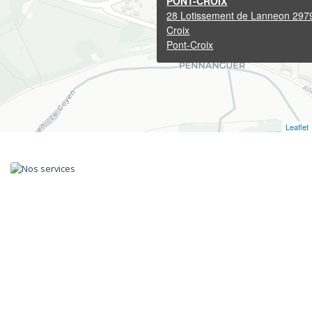
PONT-CROIX
28 Lotissement de Lanneon 297
Croix
Pont-Croix
Leaflet